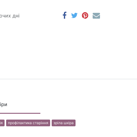
очих дні
іри
ія
профілактика старін​​ня
зріла шкіра