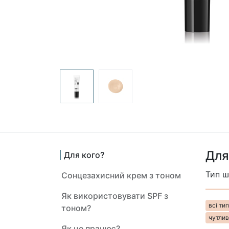
Для
Для кого?
Тип ш
Сонцезахисний крем з тоном
Як використовувати SPF з
всі типи 
тоном?
чутлива
Як це працює?