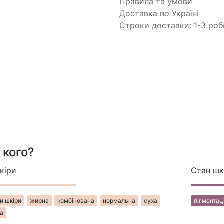
Правила та умови
Доставка по Україні
Строки доставки: 1-3 роб
 кого?
кіри
Стан шк
шкі​​​​ри​​
жир​​на​​
комбінована
нормальна
суха
пігментац
​​