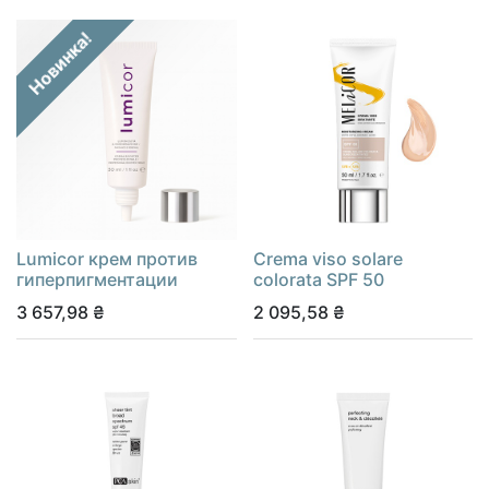
Новинка!
Lumicor крем против
Сrema viso solare
гиперпигментации
colorata SPF 50
3 657,98
₴
2 095,58
₴