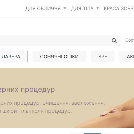
ДЛЯ ОБЛИЧЧЯ
ДЛЯ ТІЛА
КРАСА ЗСЕ
Сор
 ЛАЗЕРА
СОНЯЧНІ ОПІКИ
SPF
АК
зерних процедур
зерних процедур: очищення, зволоження,
 шкіри тіла після процедур.