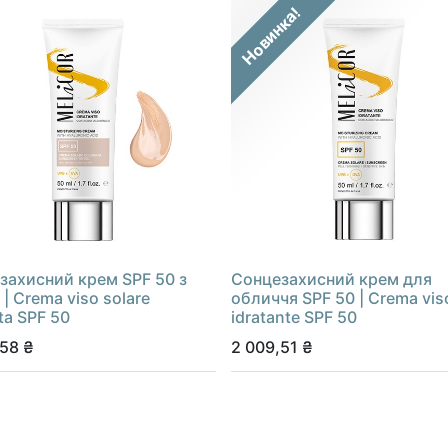
Новинка!
захисний крем SPF 50 з
Сонцезахисний крем для
| Сrema viso solare
обличчя SPF 50 | Crema vis
ta SPF 50
idratante SPF 50
,58
₴
2 009,51
₴