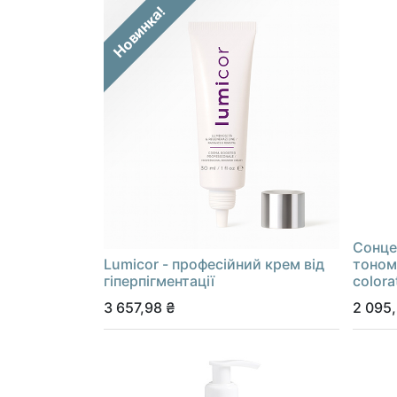
Новинка!
Cонце
Lumicor - професійний крем від
тоном 
гіперпігментації
colora
3 657,98
₴
2 095