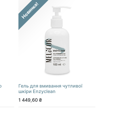
Новинка!
o
Гель для вмивання чутливої
шкіри Enzyclean
1 449,60
₴