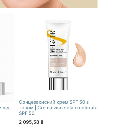
Cонцезахисний крем SPF 50 з
 від
тоном | Сrema viso solare colorata
SPF 50
2 095,58
₴