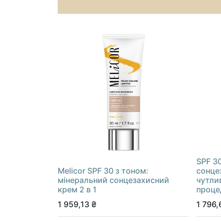
SPF 3
Melicor SPF 30 з тоном:
сонце
мінеральний сонцезахисний
чутлив
крем 2 в 1
проце
1 959,13
₴
1 796,