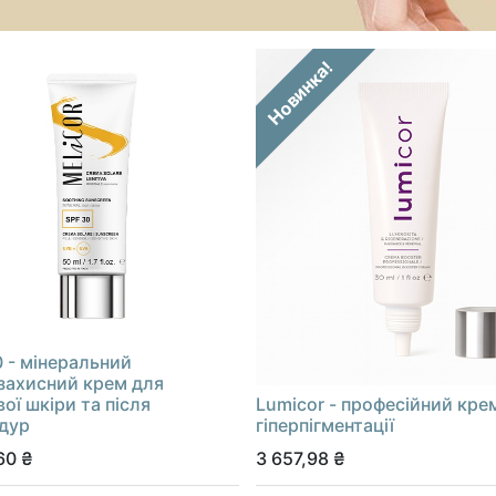
Новинка!
0 - мінеральний
захисний крем для
ої шкіри та після
Lumicor - професійний крем
дур
гіперпігментації
60
₴
3 657,98
₴