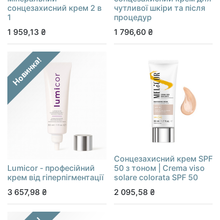
сонцезахисний крем 2 в
чутливої шкіри та після
1
процедур
1 959,13
₴
1 796,60
₴
Новинка!
Cонцезахисний крем SPF
Lumicor - професійний
50 з тоном | Сrema viso
крем від гіперпігментації
solare colorata SPF 50
3 657,98
₴
2 095,58
₴