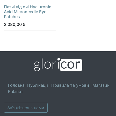
Патчі під очі Hyaluronic
Acid Microneedle Eye
Patches
2 080,00
₴
Головна
Публікації
Правила та умови
Магазин
Кабінет
Зв'яжіться з нами​​