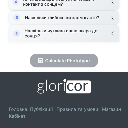
4
контакт з сонцем?
Наскільки глибоко ви засмагаєте?
5
Наскільки чутлива ваша шкіра до
6
сонця?
Calculate Phototype
Головна
Публікації
Правила та умови
Магазин
Кабінет