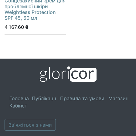
Сонцезахисний крем для
проблемної шкіри
Weightless Protection
SPF 45, 50 мл
4 167,60
₴
Головна
Публікації
Правила та умови
Магазин
Кабінет
Зв'яжіться з нами​​