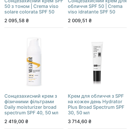
Cонцезахисний крем SPF
Сонцезахисний крем для
50 з тоном | Сrema viso
обличчя SPF 50 | Crema
solare colorata SPF 50
viso idratante SPF 50
2 095,58
₴
2 009,51
₴
Сонцезахисний крем з
Крем для обличчя з SPF
фізичними фільтрами
на кожен день Hydrator
Daily moisturizer broad
Plus Broad Spectrum SPF
spectrum SPF 40, 50 мл
30, 50 мл
2 419,00
₴
3 714,60
₴