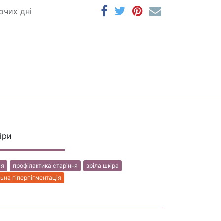
очих дні
іри
ія
профілактика старін​​ня
зріла шкіра
ьна гіперпігментація