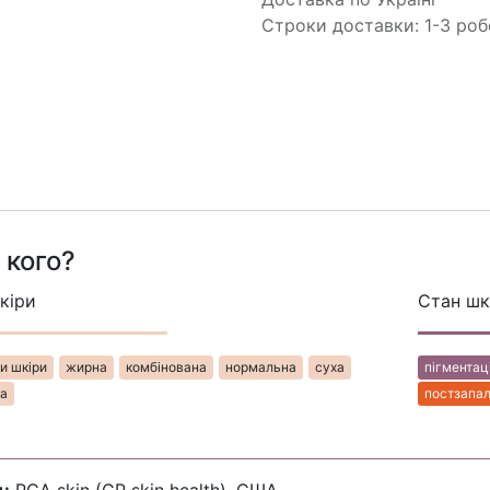
Строки доставки: 1-3 роб
 кого?
кіри
Стан шк
шкі​​​​ри​​
жир​​на​​
комбінована
нормальна
суха
пігментац
​​
постзапал