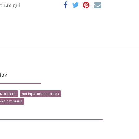
очих дні
іри
гментація
дегідр​​атована шкіра
ка старін​​ня