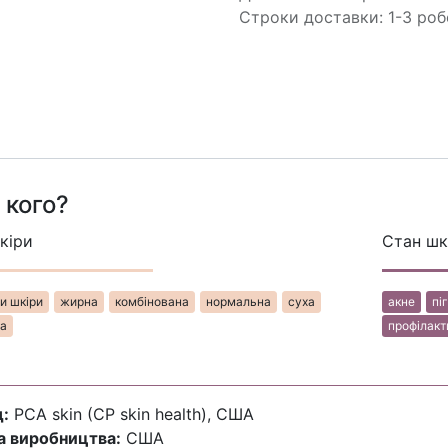
Строки доставки: 1-3 роб
 кого?
кіри
Стан шк
шкі​​​​ри​​
жир​​на​​
комбінована
нормальна
суха
ак​​не
пі
​​
профілакти
:
PCA skin (CP skin health), США
а виробництва:
США