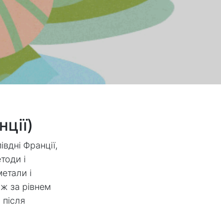
нції)
вдні Франції,
тоди і
етали і
ж за рівнем
 після