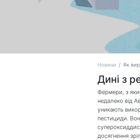
Новини
Як вир
Дині з р
Фермери, з яки
недалеко від А
уникають викор
пестициди. Вон
супероксиддисм
досягнення зрі