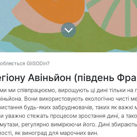
обляється GliSODin?
егіону Авіньйон (південь Фра
ми ми співпрацюємо, вирощують ці дині тільки на пі
віньйона. Вони використовують екологічно чисті ме
истання будь-яких забруднювачів, таких як важкі м
и уважно стежать процесом зростання дині, а тако
утази, регулярно вимірюючи його. Дині збирають
лості, як виноград для марочних вин.