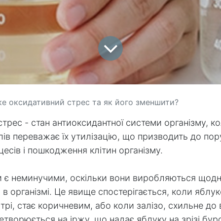
е оксидативний стрес та як його зменшити?
трес - стан антиоксидантної системи організму, к
лів переважає їх утилізацію, що призводить до по
цесів і пошкодження клітин організму.
и є неминучими, оскільки вони виробляються щодн
 в організмі. Це явище спостерігається, коли яблу
трі, стає коричневим, або коли залізо, схильне до
ретворюється на іржу, що надає яблуку на зрізі буро