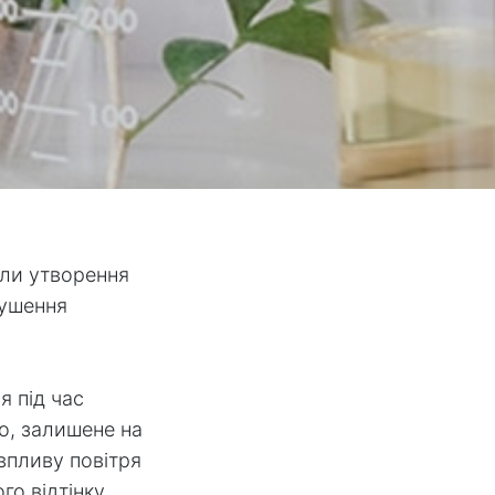
оли утворення
рушення
я під час
ко, залишене на
 впливу повітря
го відтінку.