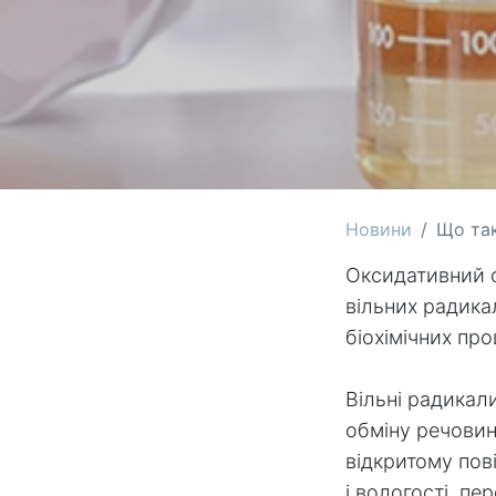
Новини
Що так
Оксидативний с
вільних радика
біохімічних про
Вільні радикал
обміну речовин
відкритому пові
і вологості, пе