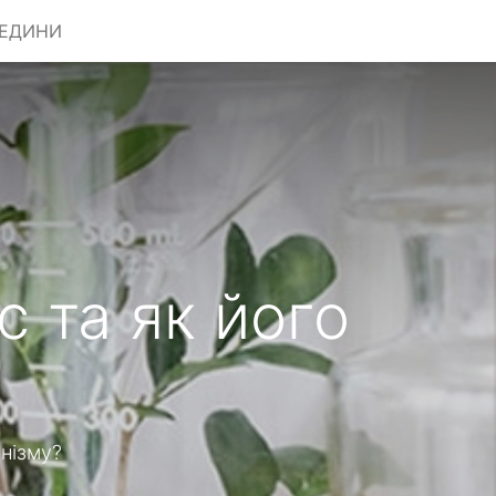
РЕДИНИ
 та як його
анізму?