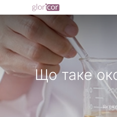
Що таке ок
Як окс